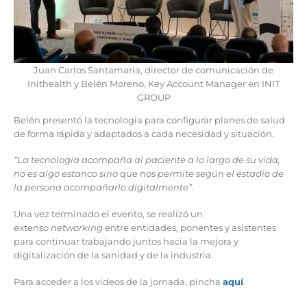
Juan Carlos Santamaría, director de comunicación de
Inithealth y Belén Moreno, Key Account Manager en INIT
GROUP
Belén presentó la tecnología para configurar planes de salud
de forma rápida y adaptados a cada necesidad y situación.
“La tecnología acompaña al paciente a lo largo de su vida,
no es algo estanco sino que nos permite según el estadio de
la persona acompañarlo digitalmente”.
Una vez terminado el evento, se realizó un
extenso
networking
entre entidades, ponentes y asistentes
para continuar trabajando juntos hacia la mejora y
digitalización de la sanidad y de la industria.
Para acceder a los videos de la jornada, pincha
aquí
.