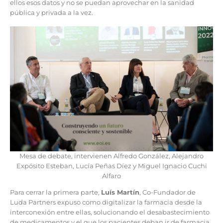
ellos esos datos y no se puedan aprovechar en la sanidad
pública y privada a la vez.
Mesa de debate, intervienen Alfredo González, Alejandro
Expósito Esteban, Lucía Peñas Díez y Miguel Ignacio Cuchi
Alfaro
Para cerrar la primera parte,
Luís Martín
, Co-Fundador de
Luda Partners expuso como digitalizar la farmacia desde la
interconexión entre ellas, solucionando el desabastecimiento
de medicamentos y el que los pacientes deban ir de farmacia