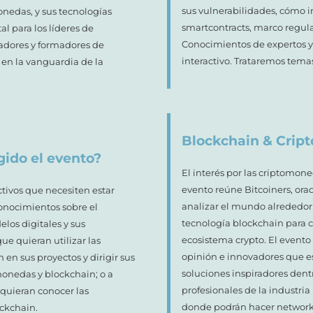
sus vulnerabilidades, cómo in
onedas, y sus tecnologías
smartcontracts, marco regulat
l para los líderes de
Conocimientos de expertos y
adores y formadores de
interactivo. Trataremos temas
en la vanguardia de la
Blockchain & Cri
gido el evento?
El interés por las criptomone
evento reúne Bitcoiners, ora
ctivos que necesiten estar
analizar el mundo alrededor d
conocimientos sobre el
tecnología blockchain para c
los digitales y sus
ecosistema crypto. El evento
ue quieran utilizar las
opinión e innovadores que e
en sus proyectos y dirigir sus
soluciones inspiradores dent
monedas y blockchain; o a
profesionales de la industria
 quieran conocer las
donde podrán hacer networki
ckchain.