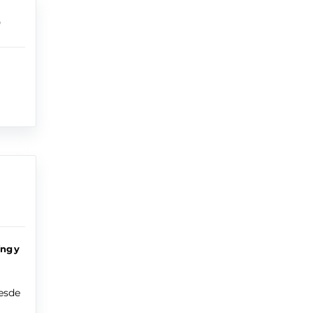
ing y
esde