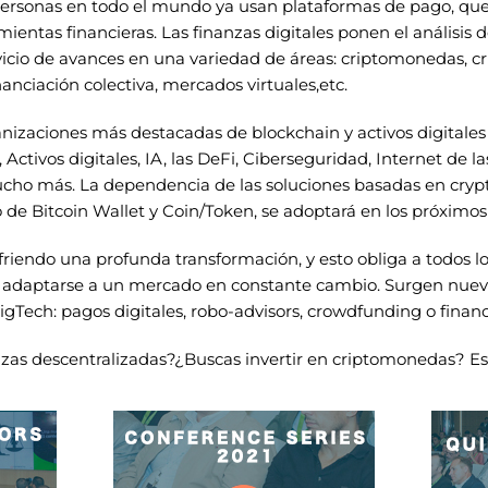
personas en todo el mundo ya usan plataformas de pago, qu
ientas financieras. Las finanzas digitales ponen el análisis 
servicio de avances en una variedad de áreas: criptomonedas, c
nanciación colectiva, mercados virtuales,etc.
anizaciones más destacadas de blockchain y activos digitales
ctivos digitales, IA, las DeFi, Ciberseguridad, Internet de las
ucho más. La dependencia de las soluciones basadas en cryp
o de Bitcoin Wallet y Coin/Token, se adoptará en los próximos
ufriendo una profunda transformación, y esto obliga a todos lo
ara adaptarse a un mercado en constante cambio. Surgen nue
BigTech: pagos digitales, robo-advisors, crowdfunding o finan
anzas descentralizadas?¿Buscas invertir en criptomonedas? Est