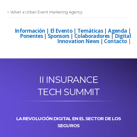
Volver a Urban Event Marketing Agency
Información
|
El Evento
|
Temáticas
|
Agenda
|
Ponentes
|
Sponsors
|
Colaboradores
|
Digital
Innovation News
|
Contacto
|
II INSURANCE
TECH SUMMIT
LA REVOLUCIÓN DIGITAL EN EL SECTOR DE LOS
SEGUROS