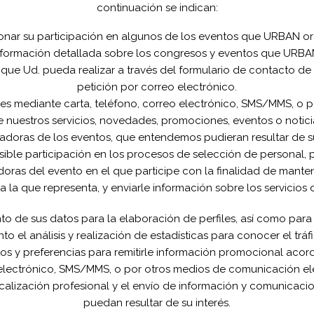
continuación se indican:
tionar su participación en algunos de los eventos que URBAN or
r información detallada sobre los congresos y eventos que URBA
ión que Ud. pueda realizar a través del formulario de contacto d
petición por correo electrónico.
les mediante carta, teléfono, correo electrónico, SMS/MMS, o 
 nuestros servicios, novedades, promociones, eventos o noti
adoras de los eventos, que entendemos pudieran resultar de su
osible participación en los procesos de selección de personal, p
oras del evento en el que participe con la finalidad de mante
a la que representa, y enviarle información sobre los servicios
nto de sus datos para la elaboración de perfiles, así como par
 el análisis y realización de estadísticas para conocer el tráfi
s y preferencias para remitirle información promocional acorde
eo electrónico, SMS/MMS, o por otros medios de comunicación el
calización profesional y el envío de información y comunicac
puedan resultar de su interés.