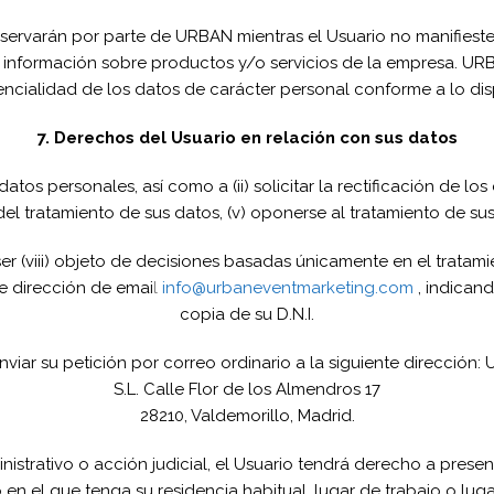
rvarán por parte de URBAN mientras el Usuario no manifieste 
bir información sobre productos y/o servicios de la empresa. 
ncialidad de los datos de carácter personal conforme a lo disp
7. Derechos del Usuario en relación con sus datos
tos personales, así como a (ii) solicitar la rectificación de los d
ón del tratamiento de sus datos, (v) oponerse al tratamiento de sus 
er (viii) objeto de decisiones basadas únicamente en el trata
te dirección de emai
l
info@urbaneventmarketing.com
, indican
copia de su D.N.I.
nviar su petición por correo ordinario a la siguiente direcci
S.L. Calle Flor de los Almendros 17
28210, Valdemorillo, Madrid.
inistrativo o acción judicial, el Usuario tendrá derecho a pre
 en el que tenga su residencia habitual, lugar de trabajo o lug