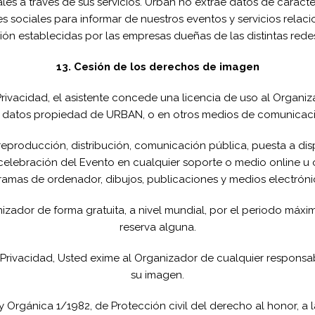
les a través de sus servicios. Urban no extrae datos de caráct
des sociales para informar de nuestros eventos y servicios rel
ión establecidas por las empresas dueñas de las distintas redes
13. Cesión de los derechos de imagen
rivacidad, el asistente concede una licencia de uso al Organiz
e datos propiedad de URBAN, o en otros medios de comunicaci
reproducción, distribución, comunicación pública, puesta a disp
elebración del Evento en cualquier soporte o medio online u off
gramas de ordenador, dibujos, publicaciones y medios electrónico
izador de forma gratuita, a nivel mundial, por el periodo máxim
reserva alguna.
 Privacidad, Usted exime al Organizador de cualquier respons
su imagen.
Orgánica 1/1982, de Protección civil del derecho al honor, a la 