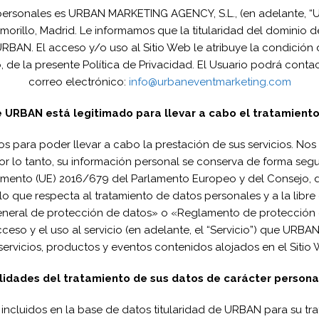
personales es URBAN MARKETING AGENCY, S.L., (en adelante, “U
emorillo, Madrid. Le informamos que la titularidad del dominio 
RBAN. El acceso y/o uso al Sitio Web le atribuye la condición d
 de la presente Política de Privacidad. El Usuario podrá conta
correo electrónico:
info@urbaneventmarketing.com
é URBAN está legitimado para llevar a cabo el tratamient
os para poder llevar a cabo la prestación de sus servicios. No
or lo tanto, su información personal se conserva de forma seg
mento (UE) 2016/679 del Parlamento Europeo y del Consejo, de 2
 lo que respecta al tratamiento de datos personales y a la libre
eneral de protección de datos» o «Reglamento de protección 
cceso y el uso al servicio (en adelante, el “Servicio”) que URB
servicios, productos y eventos contenidos alojados en el Sitio
nalidades del tratamiento de sus datos de carácter person
incluidos en la base de datos titularidad de URBAN para su tra