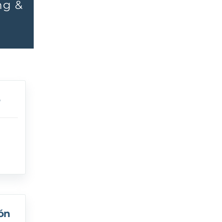
ng &
ión