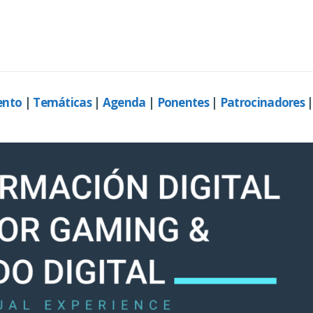
ento
|
Temáticas
|
Agenda
|
Ponentes
|
Patrocinadores