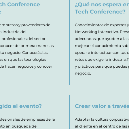
ch Conference
¿Qué nos espera e
e
Tech Conference?
 empresas y proveedores de
Conocimientos de expertos y 
a industria del
Networking interactivo. Pres
 profesionales del sector.
adecuadas que ayuden a las 
 conocer de primera mano las
mejorar el conocimiento sob
tu negocio. Conocerás las
operar e interactuar con tus 
s en que las tecnologías
retos que exige la industria
de hacer negocios y conocer
y prácticos para que puedas
negocio.
gido el evento?
Crear valor a travé
rofesionales de empresas de la
Adaptar la cultura corporativa
ento en búsqueda de
al cliente en el centro de las