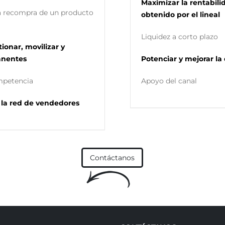
Maximizar la rentabili
 la recompra de un producto
obtenido por el lineal
Liquidez a corto plazo
tionar, movilizar y
manentes
Potenciar y mejorar la 
ompetencia
Apoyo del canal
a la red de vendedores
Contáctanos