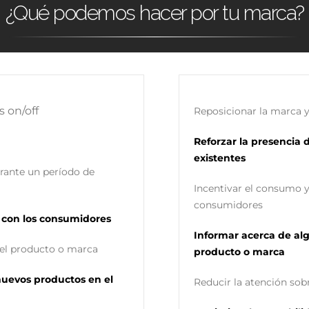
¿Qué podemos hacer por tu marca?
 on/off
Reposicionar la marca y
Reforzar la presencia 
existentes
urante un período de
Incentivar el consumo y 
consumidores
n con los consumidores
Informar acerca de alg
 el producto o marca
producto o marca
nuevos productos en el
Reducir la atención sobr