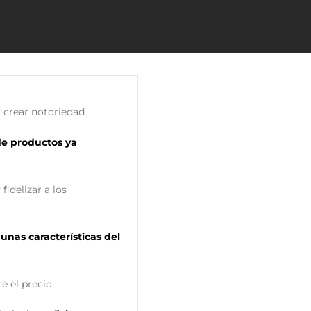
 crear notoriedad
de productos ya
fidelizar a los
unas características del
e el precio