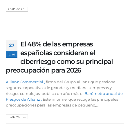
READ MORE...
El 48% de las empresas
27
españolas consideran el
Ene
ciberriesgo como su principal
preocupación para 2026
Allianz Commercial
,
firma del Grupo Allianz que gestiona
seguros corporativos de grandes y medianas empresas y
riesgos complejos, publica un año más el
Barómetro
anual de
Riesgos
de Allianz
.
Este informe, que recoge las principales
preocupaciones para las empresas de pequeño,...
READ MORE...