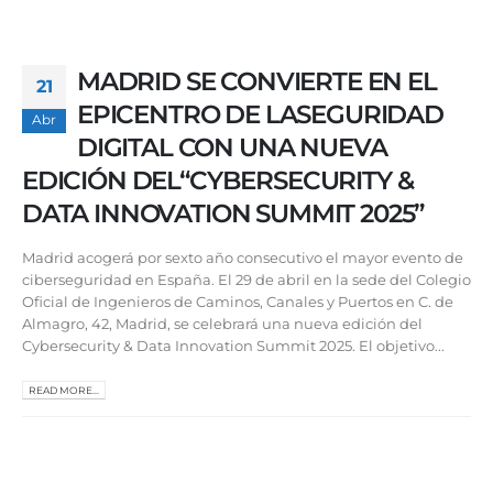
MADRID SE CONVIERTE EN EL
21
EPICENTRO DE LASEGURIDAD
Abr
DIGITAL CON UNA NUEVA
EDICIÓN DEL“CYBERSECURITY &
DATA INNOVATION SUMMIT 2025”
Madrid acogerá por sexto año consecutivo el mayor evento de
ciberseguridad en España. El 29 de abril en la sede del Colegio
Oficial de Ingenieros de Caminos, Canales y Puertos en C. de
Almagro, 42, Madrid, se celebrará una nueva edición del
Cybersecurity & Data Innovation Summit 2025. El objetivo...
READ MORE...