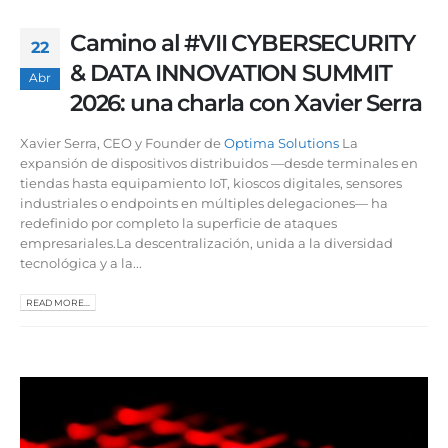
Camino al #VII CYBERSECURITY
22
& DATA INNOVATION SUMMIT
Abr
2026: una charla con Xavier Serra
Xavier Serra, CEO y Founder de
Optima Solutions
La
expansión de dispositivos distribuidos —desde terminales en
tiendas hasta equipamiento IoT, kioscos digitales, sensores
industriales o endpoints en múltiples delegaciones— ha
redefinido por completo la superficie de ataques
empresariales.La descentralización, unida a la diversidad
tecnológica y a la...
READ MORE...