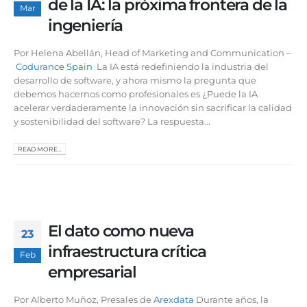
de la IA: la próxima frontera de la
Mar
ingeniería
Por Helena Abellán, Head of Marketing and Communication –
Codurance Spain
La IA está redefiniendo la industria del
desarrollo de software, y ahora mismo la pregunta que
debemos hacernos como profesionales es ¿Puede la IA
acelerar verdaderamente la innovación sin sacrificar la calidad
y sostenibilidad del software? La respuesta...
READ MORE...
El dato como nueva
23
infraestructura crítica
Feb
empresarial
Por Alberto Muñoz, Presales de
Arexdata
Durante años, la