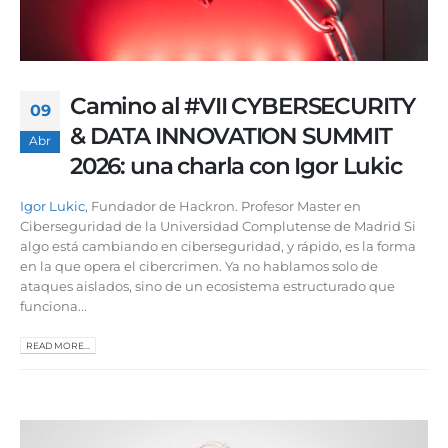
Camino al #VII CYBERSECURITY
09
& DATA INNOVATION SUMMIT
Abr
2026: una charla con Igor Lukic
Igor Lukic
, Fundador de Hackron. Profesor Master en
Ciberseguridad de la Universidad Complutense de Madrid Si
algo está cambiando en ciberseguridad, y rápido, es la forma
en la que opera el cibercrimen. Ya no hablamos solo de
ataques aislados, sino de un ecosistema estructurado que
funciona...
READ MORE...