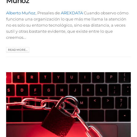
Muñoz
Alberto Muñoz
, Presales de
AREXDATA
Cuando observo cómo
funciona una organización lo que más me llama la atención
no es solo su entorno tecnológico, sino esa distancia, a veces
sutil y otras bastante evidente, que existe entre lo que
creemos...
READ MORE...