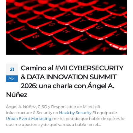
Camino al #VII CYBERSECURITY
21
& DATA INNOVATION SUMMIT
Abr
2026: una charla con Ángel A.
Núñez
Ángel A. Núñez, CISO y Responsable de Microsoft
Infrastructure & Security en
Hack by Security
El equipo de
Urban Event Marketing
me ha pedido que hable de qué es lo
que me apasiona y de qué vamos a hablar en el...