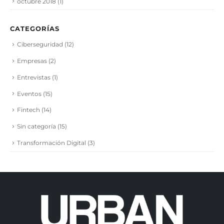
octubre 2018
(1)
CATEGORÍAS
Ciberseguridad
(12)
Empresas
(2)
Entrevistas
(1)
Eventos
(15)
Fintech
(14)
Sin categoría
(15)
Transformación Digital
(3)