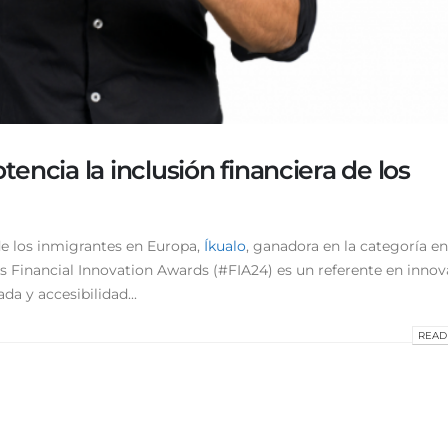
tencia la inclusión financiera de los
 de los inmigrantes en Europa,
Íkualo
, ganadora en la categoría e
los Financial Innovation Awards (#FIA24) es un referente en inno
a y accesibilidad...
READ 