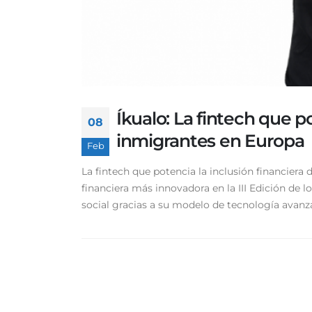
Íkualo: La fintech que po
08
inmigrantes en Europa
Feb
La fintech que potencia la inclusión financiera
financiera más innovadora en la III Edición de 
social gracias a su modelo de tecnología avanzad