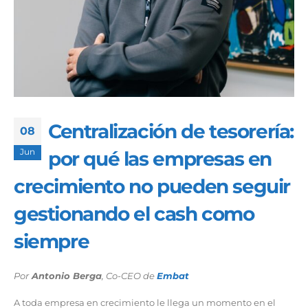
Centralización de tesorería:
08
Jun
por qué las empresas en
crecimiento no pueden seguir
gestionando el cash como
siempre
Por
Antonio Berga
, Co-CEO de
Embat
A toda empresa en crecimiento le llega un momento en el