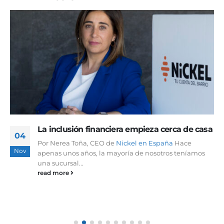
La inclusión financiera empieza cerca de casa
04
Por Nerea Toña, CEO de
Nickel en España
Hace
Nov
apenas unos años, la mayoría de nosotros teníamos
una sucursal...
read more