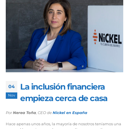
La inclusión financiera
04
Nov
empieza cerca de casa
Por
Nerea Toña
, CEO de
Nickel en España
Hace apenas unos años, la mayoría de nosotros teníamos una