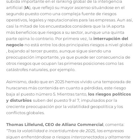
subida importante en el ranking global de la inteligencia
artificial (
IA
), que reflejó su mayor ascenso situándose en el
segundo puesto como una compleja fuente de riesgos
operativos, legales y reputacionales para las empresas. Aun así,
casi la mitad de los encuestados considera que la IA aporta
más beneficios que riesgos a su sector, aunque una quinta
parte opina lo contrario. Por primera vez, la
interrupción del
negocio
no está entre los dos principales riesgos a nivel global
, bajando al tercer puesto, aunque sigue siendo una
preocupación importante, ya que puede ser consecuencia de
otros riesgos que ocupan las primeras posiciones como las
catástrofes naturales, por ejemplo.
Asimismo, dado que en 2025 hemos vivido una temporada de
huracanes más contenida en cuanto a pérdidas, este riesgo
baja al puesto número 5. Mientras tanto,
los riesgos políticos
y disturbios
suben del puesto 9 al 7, impulsados por la
creciente preocupación por la volatilidad geopolítica y los
conflictos globales.
Thomas Lillelund, CEO de Allianz Commercial
, comenta:
“Tras la volatilidad e incertidumbre de 2025, las empresas
siguen enfrentándose a riesgos interconectados y altamente