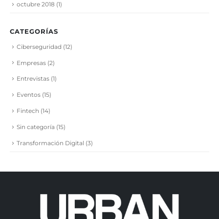
octubre 2018
(1)
CATEGORÍAS
Ciberseguridad
(12)
Empresas
(2)
Entrevistas
(1)
Eventos
(15)
Fintech
(14)
Sin categoría
(15)
Transformación Digital
(3)