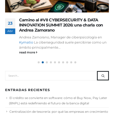
Camino al #VII CYBERSECURITY & DATA
23
INNOVATION SUMMIT 2026: una charla con
Andrea Zamorano
Abr
Andrea Zamorano, Manager de ciberpsicología en
Kymatio
La ciberseguridad suele percibirse como un
ámbito principalmente...
read more
ENTRADAS RECIENTES
El crédito se convierte en software: cómo el Buy Now, Pay Later
(BNPL) está redefiniendo el futuro de la banca digital
Centralización de tesorería: por qué las empresas en crecimiento