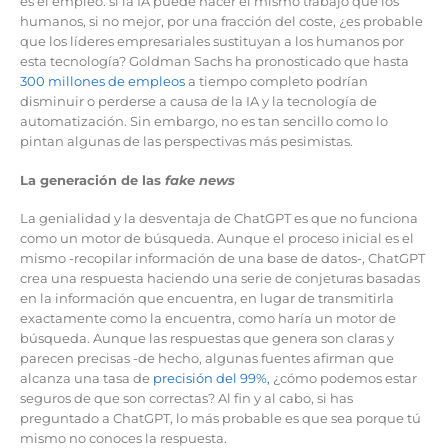
es el empleo: si la IA puede hacer el mismo trabajo que los
humanos, si no mejor, por una fracción del coste, ¿es probable
que los líderes empresariales sustituyan a los humanos por
esta tecnología? Goldman Sachs ha pronosticado que hasta
300 millones de empleos
a tiempo completo podrían
disminuir o perderse a causa de la IA y la tecnología de
automatización. Sin embargo, no es tan sencillo como lo
pintan algunas de las perspectivas más pesimistas.
La generación de las
fake news
La genialidad y la desventaja de ChatGPT es que no funciona
como un motor de búsqueda. Aunque el proceso inicial es el
mismo -recopilar información de una base de datos-, ChatGPT
crea una respuesta haciendo una serie de conjeturas basadas
en la información que encuentra, en lugar de transmitirla
exactamente como la encuentra, como haría un motor de
búsqueda. Aunque las respuestas que genera son claras y
parecen precisas -de hecho, algunas fuentes afirman que
alcanza una tasa de
precisión del 99%,
¿cómo podemos estar
seguros de que son correctas? Al fin y al cabo, si has
preguntado a ChatGPT, lo más probable es que sea porque tú
mismo no conoces la respuesta.