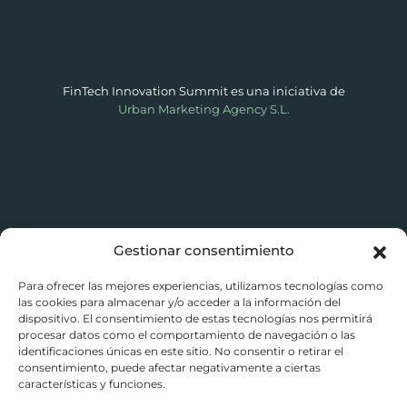
FinTech Innovation Summit es una iniciativa de
Urban Marketing Agency S.L.
Política de Privacidad
–
Aviso Legal
–
Uso de Cookies
Gestionar consentimiento
Para ofrecer las mejores experiencias, utilizamos tecnologías como
las cookies para almacenar y/o acceder a la información del
dispositivo. El consentimiento de estas tecnologías nos permitirá
procesar datos como el comportamiento de navegación o las
identificaciones únicas en este sitio. No consentir o retirar el
consentimiento, puede afectar negativamente a ciertas
características y funciones.